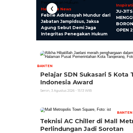
‹
Inspirati
Headline News
rlindungan
JU-JIT
Febrie Adriansyah Mundur dari
at Putusan
MENGG
Jabatan Jampidsus, Jaksa
II/2025
BORONG
Agung Sebut Demi Jaga
OPEN 2
Integritas Penegakan Hukum
BANTEN
Pelajar SDN Sukasari 5 Kota
Indonesia Award
Senin, 3 Agustus 2026 - 15:13 WIB
BANTEN
Teknisi AC Chiller di Mall M
Perlindungan Jadi Sorotan