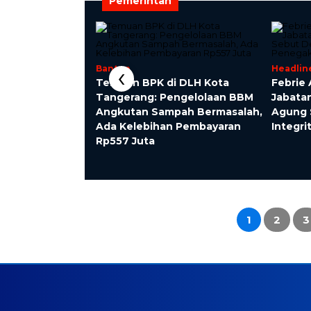
Pemerintah
‹
Banten
Headlin
Temuan BPK di DLH Kota
Febrie 
nyusutan Lahan
Tangerang: Pengelolaan BBM
Jabatan
ret Eks
Angkutan Sampah Bermasalah,
Agung 
ol, Almamater
Ada Kelebihan Pembayaran
Integr
rifikasi
Rp557 Juta
ngCity dan
rang
1
2
3
Paginasi
pos