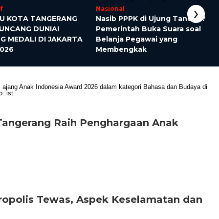
›
f
Nasional
SU KOTA TANGERANG
Nasib PPPK di Ujung Tanduk?
UNCANG DUNIA!
Pemerintah Buka Suara soal
 MEDALI DI JAKARTA
Belanja Pegawai yang
026
Membengkak
 Tangerang Raih Penghargaan Anak
etropolis Tewas, Aspek Keselamatan dan