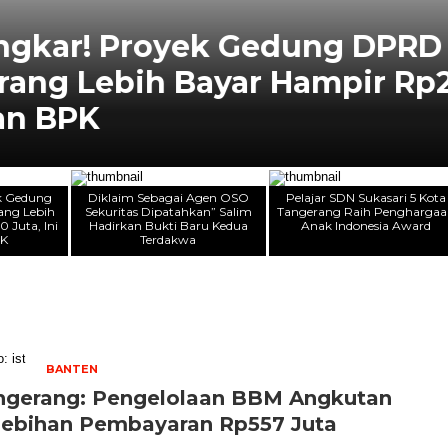
ek Gedung DPRD Kota
yar Hampir Rp200 Juta, Ini
ek Gedung
Diklaim Sebagai Agen OSO
Pelajar SDN Sukasari 5 Kota
ang Lebih
Sekuritas Dipatahkan” Salim
Tangerang Raih Pengharga
 Juta, Ini
Hadirkan Bukti Baru Kedua
Anak Indonesia Award
PK
Terdakwa
BANTEN
ngerang: Pengelolaan BBM Angkutan
ebihan Pembayaran Rp557 Juta