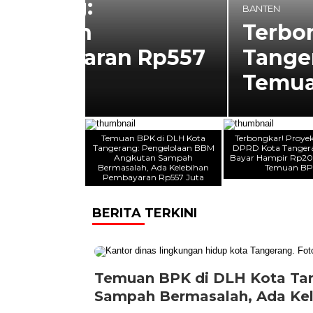
BANTEN
‎Terbongkar! Proy
 Rp557
Tangerang Lebih Ba
Temuan BPK
Temuan BPK di DLH Kota
‎Terbongkar! Proy
Tangerang: Pengelolaan BBM
DPRD Kota Tanger
Angkutan Sampah
Bayar Hampir Rp200
Bermasalah, Ada Kelebihan
Temuan B
Pembayaran Rp557 Juta
BERITA TERKINI
Temuan BPK di DLH Kota Ta
Sampah Bermasalah, Ada Kel