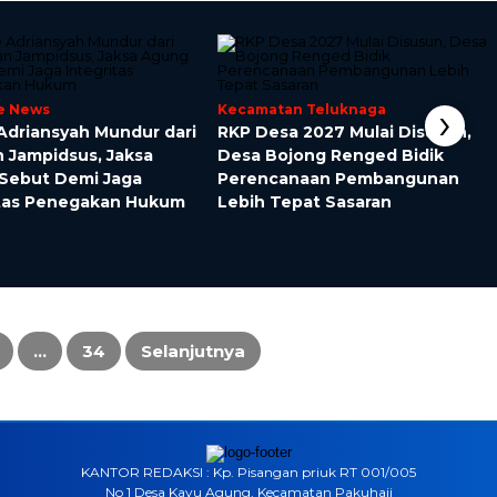
›
e News
Kecamatan Teluknaga
Adriansyah Mundur dari
RKP Desa 2027 Mulai Disusun,
 Jampidsus, Jaksa
Desa Bojong Renged Bidik
Sebut Demi Jaga
Perencanaan Pembangunan
itas Penegakan Hukum
Lebih Tepat Sasaran
…
34
Selanjutnya
KANTOR REDAKSI : Kp. Pisangan priuk RT 001/005
No 1 Desa Kayu Agung, Kecamatan Pakuhaji