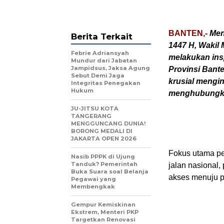
BANTEN,-
Men
Berita Terkait
1447 H, Wakil
Febrie Adriansyah
melakukan ins
Mundur dari Jabatan
Jampidsus, Jaksa Agung
Provinsi Bante
Sebut Demi Jaga
krusial mengin
Integritas Penegakan
Hukum
menghubungka
JU-JITSU KOTA
TANGERANG
MENGGUNCANG DUNIA!
BORONG MEDALI DI
JAKARTA OPEN 2026
Fokus utama pe
Nasib PPPK di Ujung
Tanduk? Pemerintah
jalan nasional, 
Buka Suara soal Belanja
akses menuju 
Pegawai yang
Membengkak
Gempur Kemiskinan
Ekstrem, Menteri PKP
Targetkan Renovasi