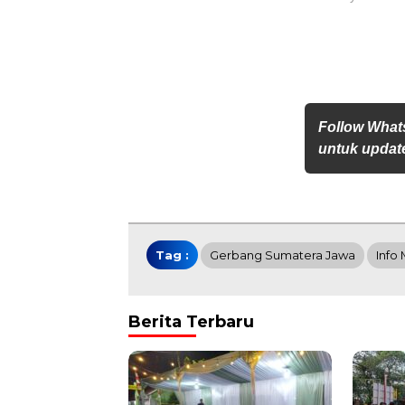
Follow What
untuk update
Tag :
Gerbang Sumatera Jawa
Info
Berita Terbaru