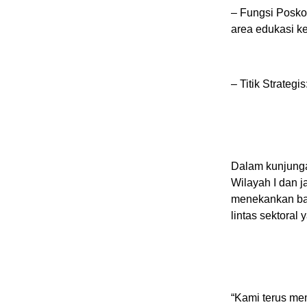
– Fungsi Posko:
area edukasi k
– Titik Strateg
Dalam kunjunga
Wilayah I dan 
menekankan bah
lintas sektoral 
“Kami terus me