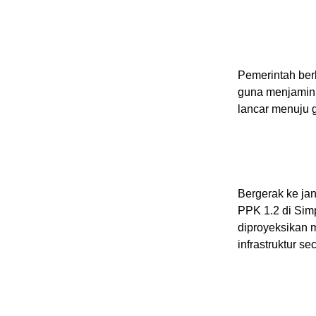
Pemerintah berk
guna menjamin d
lancar menuju 
Bergerak ke ja
PPK 1.2 di Simp
diproyeksikan 
infrastruktur se