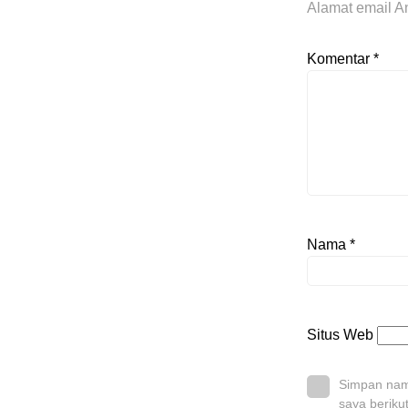
Alamat email An
Komentar
*
Nama
*
Situs Web
Simpan nama
saya beriku