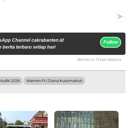
sApp Channel cakrabanten.id
Follow
 berita terbaru setiap hari
Berita ini 13 kali dibaca
 Mudik 2026
Wamen PU Diana Kusumastuti