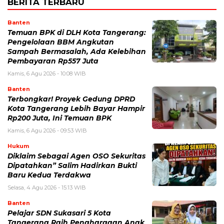
BERITA TERBARU
Banten
Temuan BPK di DLH Kota Tangerang:
Pengelolaan BBM Angkutan
Sampah Bermasalah, Ada Kelebihan
Pembayaran Rp557 Juta
Kamis, 6 Agu 2026 - 10:08 WIB
Banten
‎Terbongkar! Proyek Gedung DPRD
Kota Tangerang Lebih Bayar Hampir
Rp200 Juta, Ini Temuan BPK
Kamis, 6 Agu 2026 - 09:53 WIB
Hukum
Diklaim Sebagai Agen OSO Sekuritas
Dipatahkan” Salim Hadirkan Bukti
Baru Kedua Terdakwa
Selasa, 4 Agu 2026 - 15:13 WIB
Banten
Pelajar SDN Sukasari 5 Kota
Tangerang Raih Penghargaan Anak