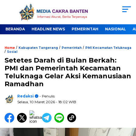
BERANDA
HEADLINE NEWS
PEMERINTAH
NASIONAL
A
/
/
/
Home
Kabupaten Tangerang
Pemerintah
PMI Kecamatan Teluknaga
/
Sosial
Setetes Darah di Bulan Berkah:
PMI dan Pemerintah Kecamatan
Teluknaga Gelar Aksi Kemanusiaan
Ramadhan
Redaksi
- Penulis
Selasa, 10 Maret 2026
- 18:02 WIB