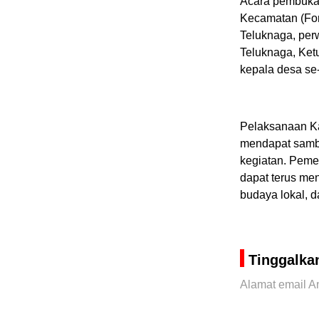
Acara pembukaa
Kecamatan (For
Teluknaga, per
Teluknaga, Ket
kepala desa se
Pelaksanaan Ka
mendapat sambu
kegiatan. Peme
dapat terus me
budaya lokal, 
Tinggalka
Alamat email An