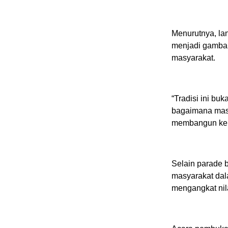
Menurutnya, lan
menjadi gamba
masyarakat.
“Tradisi ini bu
bagaimana masy
membangun keb
Selain parade b
masyarakat dal
mengangkat nila