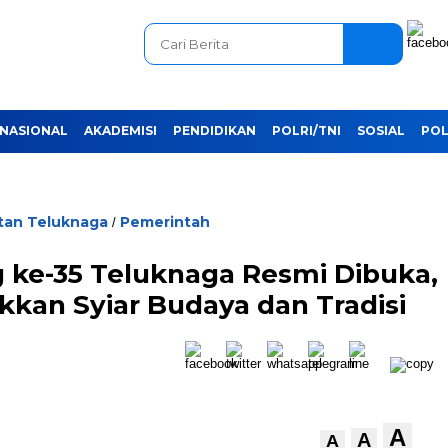
NASIONAL
AKADEMISI
PENDIDIKAN
POLRI/TNI
SOSIAL
POL
an Teluknaga
Pemerintah
/
 ke-35 Teluknaga Resmi Dibuka,
kan Syiar Budaya dan Tradisi
A
A
A