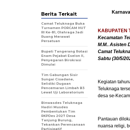
Karnava
Berita Terkait
Camat Teluknaga Buka
Turnamen PORCAM HUT
KABUPATEN 
RI Ke-81, Olahraga Jadi
Ruang Merawat
Kecamatan Tel
Persatuan
M.M.. Asisten
Camat Telukna
Bupati Tangerang Rotasi
Enam Pejabat Eselon II,
Sabtu (30/5/20
Penyegaran Birokrasi
Dimulai
Tim Gabungan Sisir
Sungai Cisadane,
Kegiatan tahun
Selidiki Dugaan
Pencemaran Limbah B3
Teluknaga terse
Lewat Uji Laboratorium
desa se-Kecam
Binwasdes Teluknaga
Hadiri Musdes
Pembentukan Tim
RKPDes 2027 Desa
Pantauan dilok
Tanjung Burung,
Tekankan Perencanaan
nuansa religi, 
Partisipatif