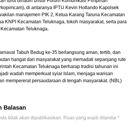
n turut dihadiri unsur Forum Komunikasi Pimpinan
kopimcam), di antaranya IPTU Kevin Hotlando Kapolsek
wakilan manajemen PIK 2, Ketua Karang Taruna Kecamatan
ua KNPI Kecamatan Teluknaga, tokoh masyarakat, serta para
-Kecamatan Teluknaga.
rnaval Tabuh Bedug ke-35 berlangsung aman, tertib, dan
tan hangat dari masyarakat yang memadati sepanjang rute
rintah Kecamatan Teluknaga berharap tradisi tahunan ini
njadi wadah memperkuat syiar Islam, menjaga warisan
dan mempererat persaudaraan di tengah masyarakat. (NBL)
n Balasan
da tidak akan dipublikasikan.
Ruas yang wajib ditandai
*