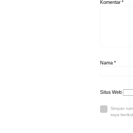
Komentar
*
Nama
*
Situs Web
Simpan nama
saya beriku