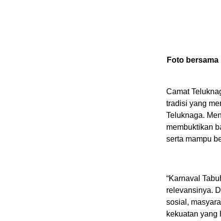
Foto bersama 
Camat Teluknag
tradisi yang m
Teluknaga. Men
membuktikan ba
serta mampu b
“Karnaval Tabu
relevansinya. 
sosial, masyara
kekuatan yang h