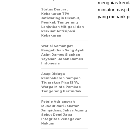
menghias kenda
Status Darurat
miniatur masjid
Kebakaran TPA
yang menarik p
Jatiwaringin Dicabut,
Pemkab Tangerang
Lanjutkan Mitigasi dan
Perkuat Antisipasi
Kebakaran
Warisi Semangat
Pengabdian Sang Ayah,
Asim Dames Siapkan
Yayasan Babah Dames
Indonesia
Asap Diduga
Pembakaran Sampah
Tigaraksa Picu ISPA,
Warga Minta Pemkab
Tangerang Bertindak
Febrie Adriansyah
Mundur dari Jabatan
Jampidsus, Jaksa Agung
Sebut Demi Jaga
Integritas Penegakan
Hukum