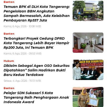
Banten
Temuan BPK di DLH Kota Tangerang:
Pengelolaan BBM Angkutan
Sampah Bermasalah, Ada Kelebihan
Pembayaran Rp557 Juta
Kamis, 6 Agu 2026 - 10:08 WIB
Banten
‎Terbongkar! Proyek Gedung DPRD
Kota Tangerang Lebih Bayar Hampir
Rp200 Juta, Ini Temuan BPK
Kamis, 6 Agu 2026 - 09:53 WIB
Hukum
Diklaim Sebagai Agen OSO Sekuritas
Dipatahkan” Salim Hadirkan Bukti
Baru Kedua Terdakwa
Selasa, 4 Agu 2026 - 15:13 WIB
Banten
Pelajar SDN Sukasari 5 Kota
Tangerang Raih Penghargaan Anak
Indonesia Award