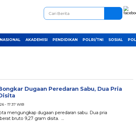
NASIONAL
AKADEMISI
PENDIDIKAN
POLRI/TNI
SOSIAL
POL
Bongkar Dugaan Peredaran Sabu, Dua Pria
Disita
026 - 17:37 WIB
Kota mengungkap dugaan peredaran sabu. Dua pria
erat bruto 9,27 gram disita. …