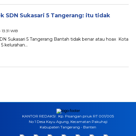
k SDN Sukasari 5 Tangerang: itu tidak
- 13:31 WIB
DN Sukasari 5 Tangerang Bantah tidak benar atau hoax ‎ ‎Kota
 5 kelurahan…
KANTOR REDAKSI : Kp. Pisangan priuk RT 001/005
No 1 Desa Kayu Agung, Kecamatan Pakuhaji
Kabupaten Tangerang - Banten