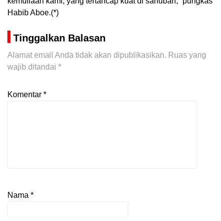
kemuliaan kami, yang tertancap kuat di sanubari,” pungkas
Habib Aboe.(*)
Tinggalkan Balasan
Alamat email Anda tidak akan dipublikasikan.
Ruas yang
wajib ditandai
*
Komentar
*
Nama
*