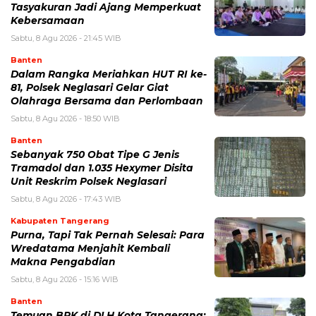
Tasyakuran Jadi Ajang Memperkuat
Kebersamaan
Sabtu, 8 Agu 2026 - 21:45 WIB
Banten
Dalam Rangka Meriahkan HUT RI ke-
81, Polsek Neglasari Gelar Giat
Olahraga Bersama dan Perlombaan
Sabtu, 8 Agu 2026 - 18:50 WIB
Banten
Sebanyak 750 Obat Tipe G Jenis
Tramadol dan 1.035 Hexymer Disita
Unit Reskrim Polsek Neglasari
Sabtu, 8 Agu 2026 - 17:43 WIB
Kabupaten Tangerang
Purna, Tapi Tak Pernah Selesai: Para
Wredatama Menjahit Kembali
Makna Pengabdian
Sabtu, 8 Agu 2026 - 15:16 WIB
Banten
Temuan BPK di DLH Kota Tangerang: