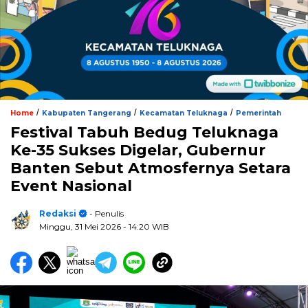
/
/
/
Home
Kabupaten Tangerang
Kecamatan Teluknaga
Pemerintah
Festival Tabuh Bedug Teluknaga
Ke-35 Sukses Digelar, Gubernur
Banten Sebut Atmosfernya Setara
Event Nasional
Redaksi
- Penulis
Minggu, 31 Mei 2026
- 14:20 WIB