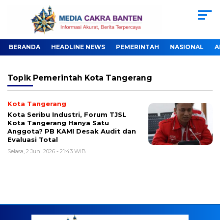
BERANDA
HEADLINE NEWS
PEMERINTAH
NASIONAL
A
Topik
Pemerintah Kota Tangerang
Kota Tangerang
Kota Seribu Industri, Forum TJSL
Kota Tangerang Hanya Satu
Anggota? PB KAMI Desak Audit dan
Evaluasi Total
Selasa, 2 Juni 2026 - 21:43 WIB