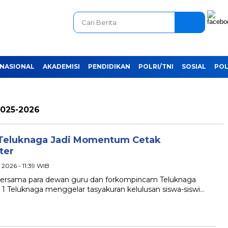
NASIONAL
AKADEMISI
PENDIDIKAN
POLRI/TNI
SOSIAL
POL
1025-2026
 Teluknaga Jadi Momentum Cetak
ter
i 2026 - 11:39 WIB
bersama para dewan guru dan forkompincam Teluknaga
eluknaga menggelar tasyakuran kelulusan siswa-siswi…