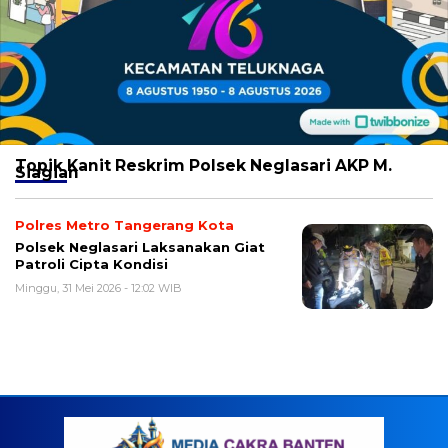
Topik
Kanit Reskrim Polsek Neglasari AKP M.
Siagian
Polres Metro Tangerang Kota
Polsek Neglasari Laksanakan Giat
Patroli Cipta Kondisi
Minggu, 31 Mei 2026 - 12:02 WIB